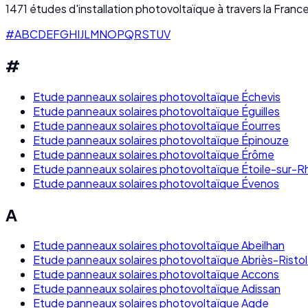
1471
études d'installation photovoltaïque à travers la France
#
A
B
C
D
E
F
G
H
I
J
L
M
N
O
P
Q
R
S
T
U
V
#
Etude panneaux solaires photovoltaïque Échevis
Etude panneaux solaires photovoltaïque Éguilles
Etude panneaux solaires photovoltaïque Éourres
Etude panneaux solaires photovoltaïque Épinouze
Etude panneaux solaires photovoltaïque Érôme
Etude panneaux solaires photovoltaïque Étoile-sur-
Etude panneaux solaires photovoltaïque Évenos
A
Etude panneaux solaires photovoltaïque Abeilhan
Etude panneaux solaires photovoltaïque Abriès-Risto
Etude panneaux solaires photovoltaïque Accons
Etude panneaux solaires photovoltaïque Adissan
Etude panneaux solaires photovoltaïque Agde