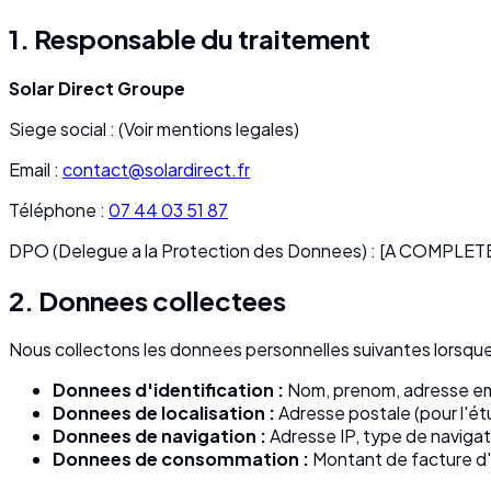
1. Responsable du traitement
Solar Direct Groupe
Siege social :
(Voir mentions legales)
Email :
contact@solardirect.fr
Téléphone :
07 44 03 51 87
DPO (Delegue a la Protection des Donnees) :
[A COMPLETE
2. Donnees collectees
Nous collectons les donnees personnelles suivantes lorsque v
Donnees d'identification
:
Nom, prenom, adresse em
Donnees de localisation
:
Adresse postale (pour l'étu
Donnees de navigation
:
Adresse IP, type de navigate
Donnees de consommation
:
Montant de facture d'é