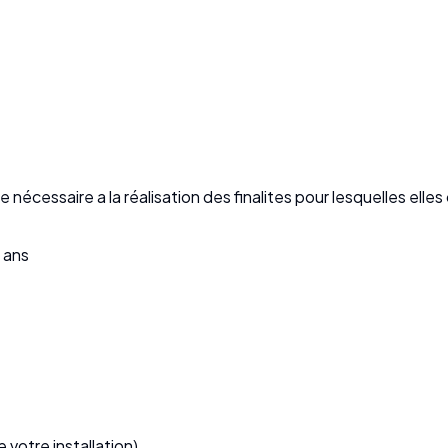
écessaire a la réalisation des finalites pour lesquelles ell
3 ans
 votre installation)