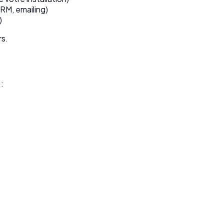
RM, emailing)
)
rs.
: