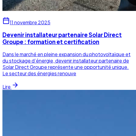
11 novembre 2025
Devenir installateur partenaire Solar Direct
Groupe : formation et certification
Dans le marché en pleine expansion du photovoltaïque et
du stockage d’énergie, devenir installateur partenaire de
Solar Direct Groupe représente une opportunité unique.
Le secteur des énergies renouve
Lire