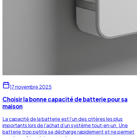
17 novembre 2025
Choisir la bonne capacité de batterie pour sa
maison
La capacité de la batterie est l’un des critères les plus
importants lors de l’achat d’un système tout‑en‑un. Une
batterie trop petite se décharge rapidement et ne permet