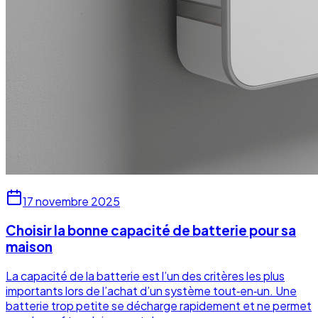
17 novembre 2025
Choisir la bonne capacité de batterie pour sa
maison
La capacité de la batterie est l’un des critères les plus
importants lors de l’achat d’un système tout‑en‑un. Une
batterie trop petite se décharge rapidement et ne permet