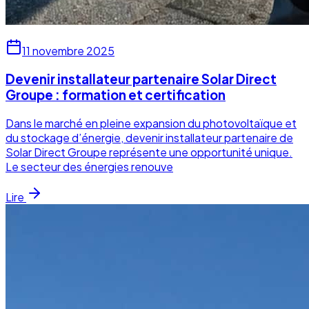
11 novembre 2025
Devenir installateur partenaire Solar Direct
Groupe : formation et certification
Dans le marché en pleine expansion du photovoltaïque et
du stockage d’énergie, devenir installateur partenaire de
Solar Direct Groupe représente une opportunité unique.
Le secteur des énergies renouve
Lire