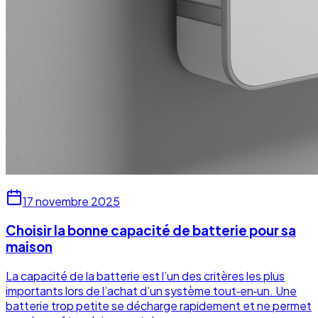
17 novembre 2025
Choisir la bonne capacité de batterie pour sa
maison
La capacité de la batterie est l’un des critères les plus
importants lors de l’achat d’un système tout‑en‑un. Une
batterie trop petite se décharge rapidement et ne permet