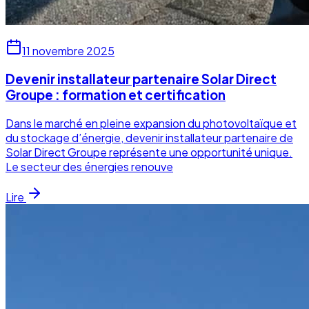
11 novembre 2025
Devenir installateur partenaire Solar Direct
Groupe : formation et certification
Dans le marché en pleine expansion du photovoltaïque et
du stockage d’énergie, devenir installateur partenaire de
Solar Direct Groupe représente une opportunité unique.
Le secteur des énergies renouve
Lire