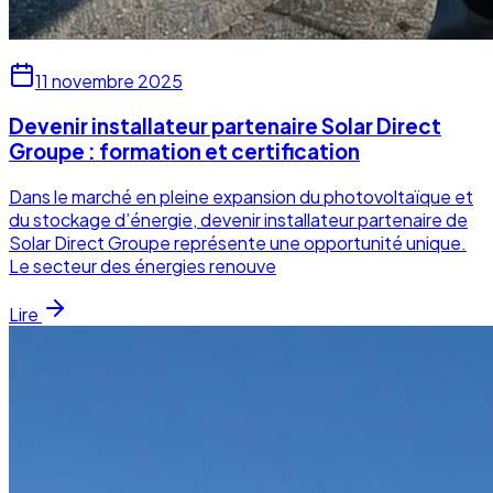
11 novembre 2025
Devenir installateur partenaire Solar Direct
Groupe : formation et certification
Dans le marché en pleine expansion du photovoltaïque et
du stockage d’énergie, devenir installateur partenaire de
Solar Direct Groupe représente une opportunité unique.
Le secteur des énergies renouve
Lire