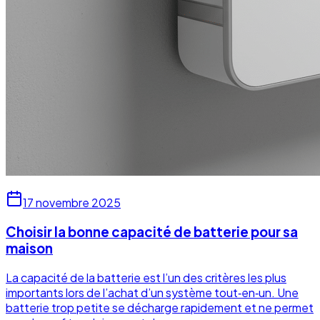
17 novembre 2025
Choisir la bonne capacité de batterie pour sa
maison
La capacité de la batterie est l’un des critères les plus
importants lors de l’achat d’un système tout‑en‑un. Une
batterie trop petite se décharge rapidement et ne permet