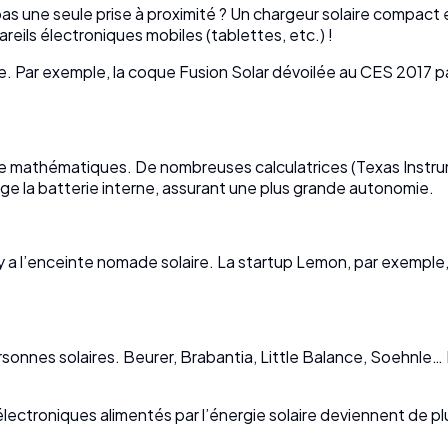
pas une seule prise à proximité ? Un chargeur solaire compac
reils électroniques mobiles (tablettes, etc.) !
re. Par exemple, la coque Fusion Solar dévoilée au CES 2017 
e mathématiques. De nombreuses calculatrices (Texas Instrume
rge la batterie interne, assurant une plus grande autonomie.
 y a l’enceinte nomade solaire. La startup Lemon, par exemple, a 
rsonnes solaires. Beurer, Brabantia, Little Balance, Soehn
 électroniques alimentés par l’énergie solaire deviennent de pl