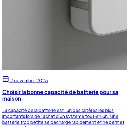
17 novembre 2025
Choisir la bonne capacité de batterie pour sa
maison
La capacité de la batterie est l’un des critères les plus
importants lors de l’achat d’un système tout‑en‑un. Une
batterie trop petite se décharge rapidement et ne permet