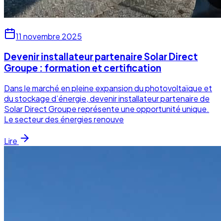
11 novembre 2025
Devenir installateur partenaire Solar Direct
Groupe : formation et certification
Dans le marché en pleine expansion du photovoltaïque et
du stockage d’énergie, devenir installateur partenaire de
Solar Direct Groupe représente une opportunité unique.
Le secteur des énergies renouve
Lire